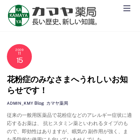
Skip
Men
to
content
2009
11
15
花粉症のみなさまへうれしいお知
らせです！
Blog
,
カマヤ薬局
ADMIN_KMY
従来の一般用医薬品で花粉症などのアレルギー症状に適
応するお薬は、 抗ヒスタミン薬といわれるタイプのも
ので、即効性はありますが、眠気の 副作用が強く、ま
た予防的な使用にも向いていませんでした。