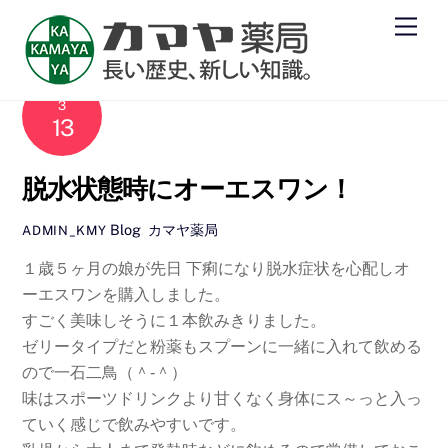
Skip
Men
to
content
2010
3
13
脱水状態時にオーエスワン！
Blog
,
カマヤ薬局
ADMIN_KMY
１歳５ヶ月の娘が先日 下痢になり脱水症状を心配しオ
ーエスワンを購入しました。
すごく美味しそうに１本飲みきりました。
ゼリータイプだと粉薬もスプーンに一緒に入れて飲める
ので一石二鳥（＾‐＾）
味はスポーツドリンクより甘くなく身体にス～っと入っ
ていく感じで飲みやすいです。