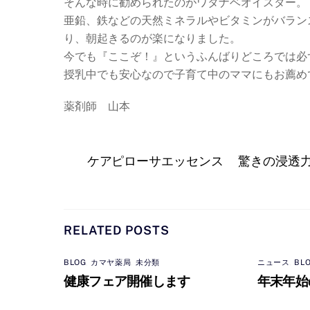
そんな時に勧められたのがワタナベオイスター。
亜鉛、鉄などの天然ミネラルやビタミンがバラン
り、朝起きるのが楽になりました。
今でも『ここぞ！』というふんばりどころでは必
授乳中でも安心なので子育て中のママにもお薦め
薬剤師 山本
ケアピローサエッセンス 驚きの浸透
RELATED POSTS
BLOG
,
カマヤ薬局
,
未分類
ニュース
,
BL
健康フェア開催します
年末年始