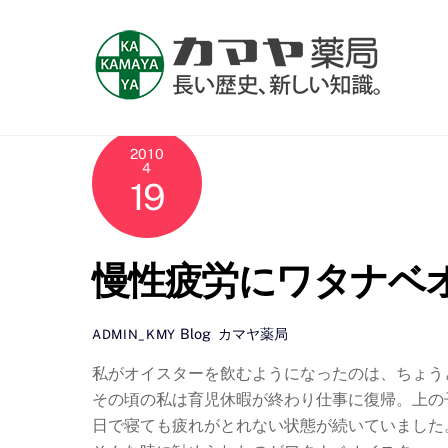
Skip
to
content
2010
4
19
慢性疲労にワタナベ
Blog
,
カマヤ薬局
ADMIN_KMY
私がオイスターを飲むようになったのは、ちょう
その頃の私は育児休暇が終わり仕事に復帰。上の
日で寝ても疲れがとれない状態が続いていました