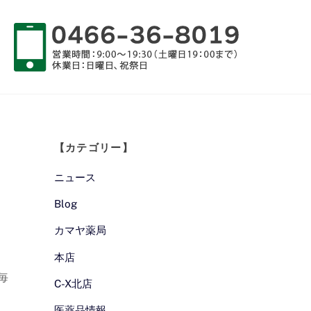
【カテゴリー】
ニュース
Blog
カマヤ薬局
本店
毎
C-X北店
医薬品情報