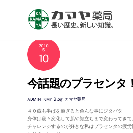
Skip
to
content
2010
5
10
今話題のプラセンタ
Blog
,
カマヤ薬局
ADMIN_KMY
４０歳も半ばを過ぎると色んな事にジタバタ
身体は段々変化して肌や顔立ちまで変わってきて
チャレンジするのが好きな私はプラセンタの疲労