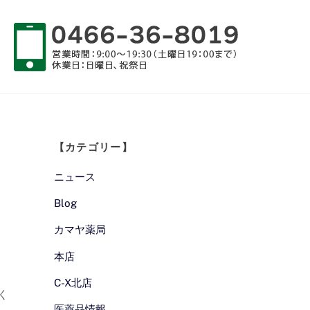
【カテゴリー】
ニュース
Blog
カマヤ薬局
本店
C-X北店
く
医薬品情報