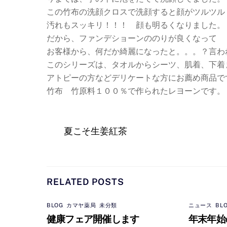
この竹布の洗顔クロスで洗顔すると顔がツルツル
汚れもスッキリ！！！ 顔も明るくなりました。
だから、ファンデショーンののりが良くなって
お客様から、何だか綺麗になったと。。。？言わ
このシリーズは、タオルからシーツ、肌着、下着
アトピーの方などデリケートな方にお薦め商品で
竹布 竹原料１００％で作られたレヨーンです。
夏こそ生姜紅茶
RELATED POSTS
BLOG
,
カマヤ薬局
,
未分類
ニュース
,
BL
健康フェア開催します
年末年始