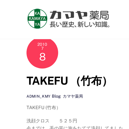
Skip
to
content
2010
7
8
TAKEFU （竹布）
Blog
,
カマヤ薬局
ADMIN_KMY
TAKEFU (竹布）
洗顔クロス ５２５円
今までは、手の平に泡をたてて洗顔してました。