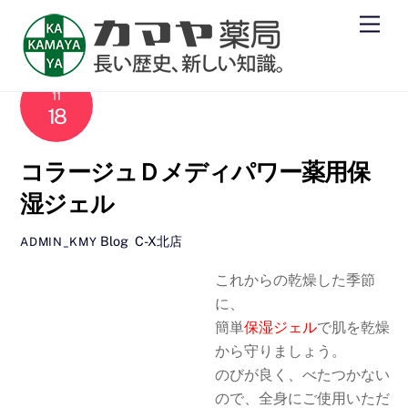
Skip
Men
to
content
2010
11
18
コラージュＤメディパワー薬用保
湿ジェル
Blog
,
C-X北店
ADMIN_KMY
これからの乾燥した季節
に、
簡単
保湿ジェル
で肌を乾燥
から守りましょう。
のびが良く、べたつかない
ので、全身にご使用いただ