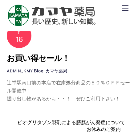
Skip
Men
to
content
2011
11
16
お買い得セール！
Blog
,
カマヤ薬局
ADMIN_KMY
辻堂駅南口前の本店で在庫処分商品の５０％ＯＦＦセー
ル開催中！
掘り出し物があるかも・・！ ぜひご利用下さい！
ピオグリタゾン製剤による膀胱がん発症について
お休みのご案内