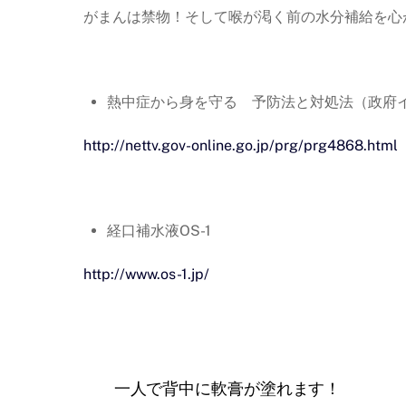
がまんは禁物！そして喉が渇く前の水分補給を心
熱中症から身を守る 予防法と対処法（政府
http://nettv.gov-online.go.jp/prg/prg4868.html
経口補水液OS-1
http://www.os-1.jp/
一人で背中に軟膏が塗れます！