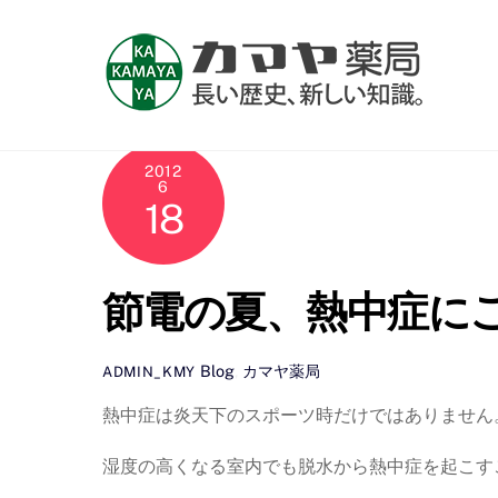
Skip
to
content
2012
6
18
節電の夏、熱中症に
Blog
,
カマヤ薬局
ADMIN_KMY
熱中症は炎天下のスポーツ時だけではありません
湿度の高くなる室内でも脱水から熱中症を起こす