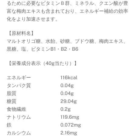
るために必要なビタミンＢ群、ミネラル、クエン酸が豊
富な梅肉エキスも含まれており、エネルギー補給の効率
化をより加速させます。
【原材料名】
マルトオリゴ糖、水飴、砂糖、ブドウ糖、梅肉エキス、
黒糖、塩、ビタミンB1・B2・B6
【栄養成分表示（40g当たり）】
エネルギー
116kcal
タンパク質
0.04g
脂質
0.04g
糖質
29.04g
食物繊維
0.2g
ナトリウム
119.6mg
鉄
0.072mg
カルシウム
2.16mg