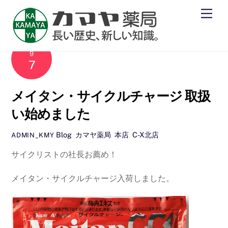
Skip
Men
to
content
2017
9
7
メイタン・サイクルチャージ 取扱
い始めました
Blog
,
カマヤ薬局
,
本店
,
C-X北店
ADMIN_KMY
サイクリストの社長お薦め！
メイタン・サイクルチャージ入荷しました。