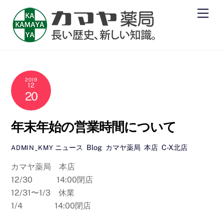
Skip
Men
to
content
2019
12
20
年末年始の営業時間について
ニュース
,
Blog
,
カマヤ薬局
,
本店
,
C-X北店
ADMIN_KMY
カマヤ薬局 本店
12/30 14:00閉店
12/31〜1/3 休業
1/4 14:00閉店