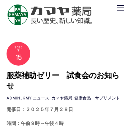
Skip
Men
to
content
2025
7
15
服薬補助ゼリー 試食会のお知ら
せ
ニュース
,
カマヤ薬局
,
健康食品・サプリメント
ADMIN_KMY
開催日：２０２５年７月２８日
時間：午前９時～午後４時