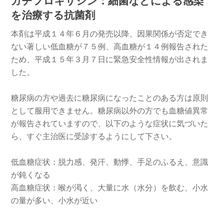
ガチフロキサシン：細菌などによる感染
を治療する抗菌剤
本剤は平成１４年６月の発売以降、因果関係が否定でき
ない著しい低血糖が７５例、高血糖が１４例報告された
ため、平成１５年３月７日に緊急安全性情報が出されま
した。
糖尿病の方や過去に糖尿病になったことのある方は原則
として服用できません。糖尿病以外の方でも血糖値異常
が報告されていますので、以下のような症状に気づいた
ら、すぐ主治医に受診するようにして下さい。
低血糖症状：脱力感、発汗、動悸、手足のふるえ、意識
が鈍くなる
高血糖症状：喉が渇く、大量に水（水分）を飲む、小水
の量が多い、小水が近い