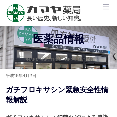
Skip
Men
to
content
医薬品情報
PHARMACEUTICAL INFORMATION
平成15年4月2日
ガチフロキサシン緊急安全性情
報解説