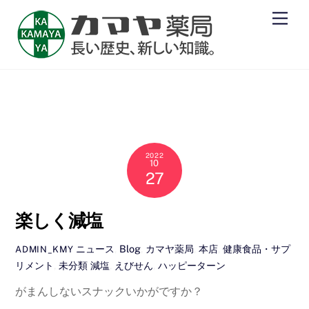
Skip
Men
to
content
減塩
2022
10
27
楽しく減塩
ニュース
,
Blog
,
カマヤ薬局
,
本店
,
健康食品・サプ
ADMIN_KMY
リメント
,
未分類
減塩
,
えびせん
,
ハッピーターン
がまんしないスナックいかがですか？